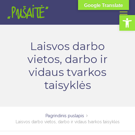
Skip
Google Translate
to
Open toolbar
content
Laisvos darbo
vietos, darbo ir
vidaus tvarkos
taisyklės
Pagrindinis puslapis
Laisvos darbo vietos, darbo ir vidaus tvarkos taisyklės