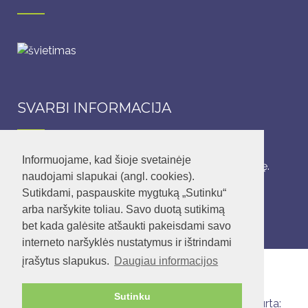
SVARBI INFORMACIJA
Informuojame, kad šioje svetainėje
Lopšelis-darželis dirba 5 darbo dienas per savaitę.
naudojami slapukai (angl. cookies).
Sutikdami, paspauskite mygtuką „Sutinku“
Įstaigos darbo laikas: nuo 6.45 – 18.45 val.
arba naršykite toliau. Savo duotą sutikimą
bet kada galėsite atšaukti pakeisdami savo
interneto naršyklės nustatymus ir ištrindami
įrašytus slapukus.
Daugiau informacijos
Sutinku
© 2020 Vilniaus lopšelis-darželis „Pušaitė“.
Sukurta: