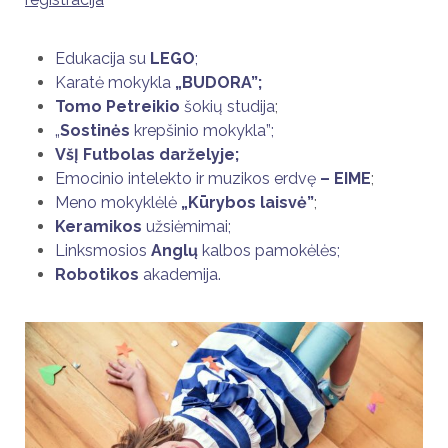
Edukacija su
LEGO
;
Karatė mokykla
„
BUDORA
”;
Tomo Petreikio
šokių studija
;
„
Sostinės
krepšinio mokykla
”;
VšĮ
Futbolas darželyje;
Emocinio intelekto ir muzikos erdvę
– EIME
;
Meno mokyklėlė
„Kūrybos laisvė”
;
Keramikos
užsiėmimai;
Linksmosios
Anglų
kalbos pamokėlės;
Robotikos
akademija.