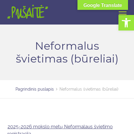
Skip
Google Translate
to
Open toolbar
content
Neformalus
švietimas (būreliai)
Pagrindinis puslapis
Neformalus švietimas (būreliai)
2025-2026 mokslo metų Neformalaus švietimo
registracija