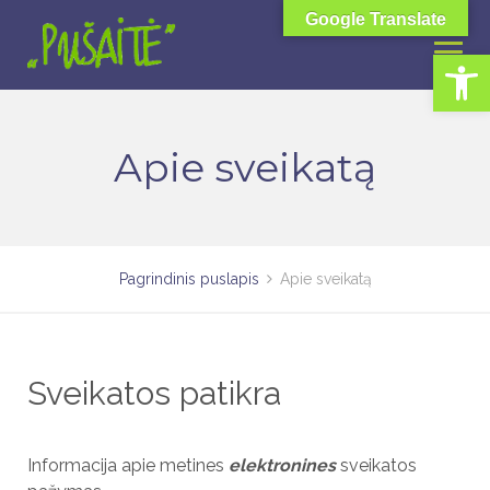
Skip
Google Translate
to
Open toolbar
content
Apie sveikatą
Pagrindinis puslapis
Apie sveikatą
Sveikatos patikra
Informacija apie metines
elektronines
sveikatos