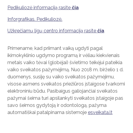
Pedikuliozė informaciją rasite
čia
Inforgrafikas. Pedikuliozė.
Užkrečiamų ligų centro informaciją rasite
čia
Primename, kad priimant vaiką ugdyti pagal
ikimokyklinio ugdymo programą ir vėliau kiekvienais
metais vaiko tėvai (globėjai) švietimo teikėjui pateikia
vaiko sveikatos pažymėjimą. Nuo 2018 m. birželio 1 d.
duomenys, susiję su vaiko sveikatos pažymėjimu,
visose asmens sveikatos priežiūros įstaigose tvarkomi
elektroniniu būdu. Pasibaigus galiojančiai sveikatos
pažymai šeima turi apsilankyti sveikatos įstaigoje pas
savo šeimos gydytoją ir odontologą, pažyma
automatiškai patalpinama sistemoje
esveikata.lt