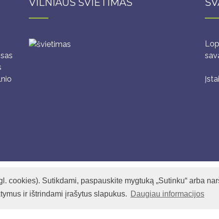
VILNIAUS ŠVIETIMAS
SV
Lop
isas
sava
s
lnio
Įsta
l. cookies). Sutikdami, paspauskite mygtuką „Sutinku“ arba narš
© 2020 Vilniaus lopšelis-darželis „Pušaitė“.
Sukurta: Adisoft
tymus ir ištrindami įrašytus slapukus.
Daugiau informacijos