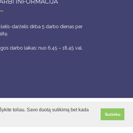
ARBI INFORMACIJA
šelis-darželis dirba 5 darbo dienas per
itę.
igos darbo laikas: nuo 6.45 – 18.45 val.
ykite toliau. Savo duotą sutikimą bet kada
Sutinku