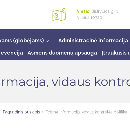
Vieta:
Bistryčios g. 3,
Vilnius 10320
vams (globėjams)
Administracinė informacija
revencija
Asmens duomenų apsauga
Įtraukusis
ormacija, vidaus kontro
Pagrindinis puslapis
Teisinė informacija, vidaus kontrolės politika