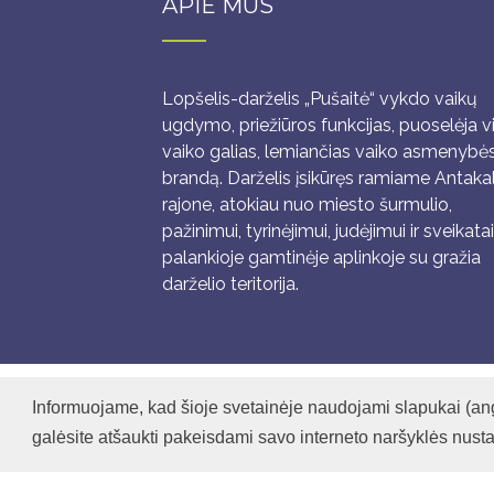
APIE MUS
Lopšelis-darželis „Pušaitė“ vykdo vaikų
ugdymo, priežiūros funkcijas, puoselėja v
vaiko galias, lemiančias vaiko asmenybė
brandą. Darželis įsikūręs ramiame Antaka
rajone, atokiau nuo miesto šurmulio,
pažinimui, tyrinėjimui, judėjimui ir sveikatai
palankioje gamtinėje aplinkoje su gražia
darželio teritorija.
Informuojame, kad šioje svetainėje naudojami slapukai (ang
galėsite atšaukti pakeisdami savo interneto naršyklės nusta