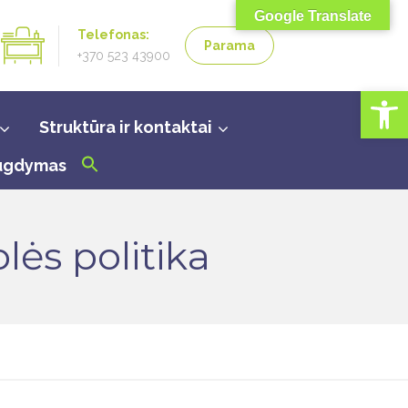
Google Translate
Telefonas:
Parama
+370 523 43900
Open toolbar
Struktūra ir kontaktai
 ugdymas
lės politika