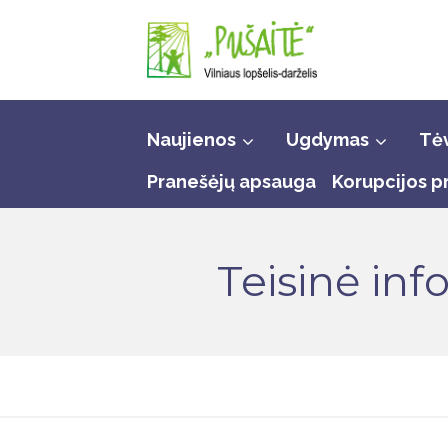
Skip
to
content
Naujienos
Ugdymas
Tė
Pranešėjų apsauga
Korupcijos p
Teisinė inf