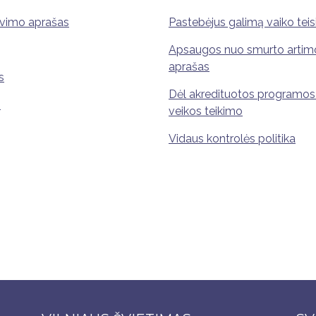
avimo aprašas
Pastebėjus galimą vaiko tei
Apsaugos nuo smurto artimo
aprašas
s
Dėl akredituotos programos
s
veikos teikimo
Vidaus kontrolės politika