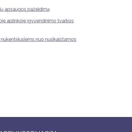
sių apsaugos pažeidimą
je aplinkoje įgyvendinimo tvarkos
 nukentėjusiems nuo nusikalstamos