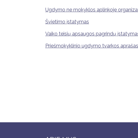
Ugdymo ne mokyklos aplinkoje organiz
Švietimo įstatymas
Vaiko teisių apsaugos pagrindų įstatyma
Priešmokyklinio ugdymo tvarkos apraša