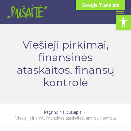
Skip
Google Translate
to
Open toolbar
content
Viešieji pirkimai,
finansinės
ataskaitos, finansų
kontrolė
Pagrindinis puslapis
Viešieji pirkimai, finansinės ataskaitos, finansų kontrolė