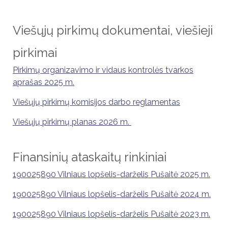
Viešųjų pirkimų dokumentai, viešieji
pirkimai
Pirkimų organizavimo ir vidaus kontrolės tvarkos
aprašas 2025 m.
Viešųjų pirkimų komisijos darbo reglamentas
Viešųjų pirkimų planas 2026 m.
Finansinių ataskaitų rinkiniai
190025890 Vilniaus lopšelis-darželis Pušaitė 2025 m.
190025890 Vilniaus lopšelis-darželis Pušaitė 2024 m.
190025890 Vilniaus lopšelis-darželis Pušaitė 2023 m.