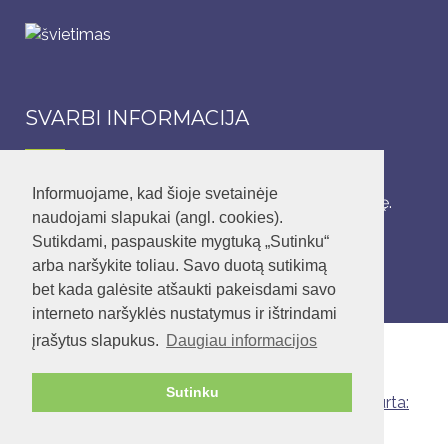
SVARBI INFORMACIJA
Informuojame, kad šioje svetainėje
Lopšelis-darželis dirba 5 darbo dienas per savaitę.
naudojami slapukai (angl. cookies).
Sutikdami, paspauskite mygtuką „Sutinku“
Įstaigos darbo laikas: nuo 6.45 – 18.45 val.
arba naršykite toliau. Savo duotą sutikimą
bet kada galėsite atšaukti pakeisdami savo
interneto naršyklės nustatymus ir ištrindami
įrašytus slapukus.
Daugiau informacijos
Sutinku
© 2020 Vilniaus lopšelis-darželis „Pušaitė“.
Sukurta:
Adisoft